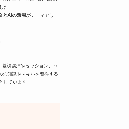
ました。
タとAIの活用
がテーマでし
い。
た、基調講演やセッション、ハ
ための知識やスキルを習得する
としています。