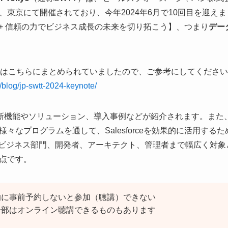
東京にて開催されており、今年2024年6月で10回目を迎え
a + AI + 信頼の力でビジネス成長の未来を切り拓こう】、つまり
デー
一部はこちらにまとめられていましたので、ご参考にしてくださ
/blog/jp-swtt-2024-keynote/
rceの最新機能やソリューション、導入事例などが紹介されます。ま
々なプログラムを通して、Salesforceを効果的に活用する
・ビジネス部門、開発者、アーキテクト、管理者まで幅広く対象
点です。
的に事前予約しないと参加（聴講）できない
部はオンライン聴講できるものもあります