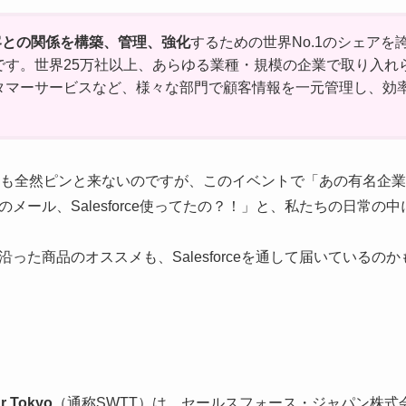
客との関係を構築、管理、強化
するための世界No.1のシェアを
です。世界25万社以上、あらゆる業種・規模の企業で取り入れ
タマーサービスなど、様々な部門で顧客情報を一元管理し、効
れても全然ピンと来ないのですが、このイベントで「あの有名企
ール、Salesforce使ってたの？！」と、私たちの日常の中に潜む
った商品のオススメも、Salesforceを通して届いているの
ur Tokyo
（通称SWTT）は、セールスフォース・ジャパン株式